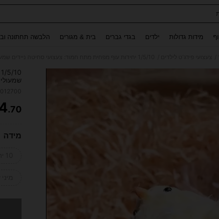
Use up and down arrow keys to חיפוש אחרון and לחפש ולמצוא. Press Enter to select.
וף
מידות גדולות
ילדים
בגדי גברים
בית & מגורים
הלבשה תחתונה ובג
/
/
צעצועי פידג'ט לילדים
0
שמעולים
משחק חו
2012700
שקיות מ
4
יום הול
.70
ITY
מידה
10 יחידות
מיני 
מצטערים,