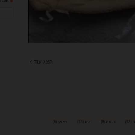
15K נמכרו לאחרונה
הצג עוד
58)
מתנה (9)
יפה (53)
פאנקי (8)