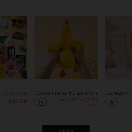
צעצוע לחיצה בצורת משחת שיניים, כדור פרי בעבודת יד, ערך אסתטי גבוה, ללא קפיצה, פלסטיות חזקה, לחיזוק שרירים חלשים, צעצוע נייד להפגת לחץ, לילדים, בני נוער ומבוגרים, להפגת מתחים ורגשות, מתנה מושלמת ליום הולדת, מתנת הלווין וחג המולד
1 יחידה צעצוע לחיצה נחמד בצורת ברווז צהוב להפגת מתח לילדים, צעצוע סקווישי רך בצורת חיה מצוירת, פרס כיתה לפעוטות, מתנה למסיבת יום הולדת לבנים ובנות, מתנה חושית מקורית, מתנת חג המולד
%2
3 ימים אחרונים
₪12.20
200+ נמכר
₪53.68
משוער
הצג עור