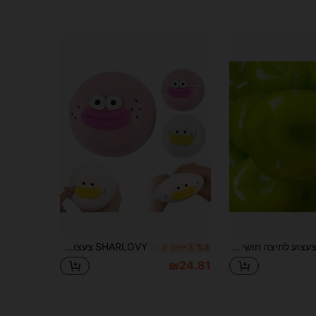
צעצוע לחיצה חושי של סלאשי תפוח ירוק, מרקם פריך הניתן לעיצוב, ללא קפיצה, מתאים להרפיה עם כוח לחיצה בינוני
SHARLOVY צעצוע לחיצה עגול עם פה גדול מצחיק, 1 יחידה, צעצוע להפגת מתח ויראלי, עיצוב קריקטורה של פה גדול מכוער-חמוד בוורוד ולבן, בולט לעין, מרקם כדור ג'לי רך עגול, רך ועבה, חוזר במהירות לאחר לחיצה ומתיחה, משחרר בקלות תסכול ומתח, צעצוע פופולרי, קישוט שולחני בסגנון INS מצחיק (סגנון אקראי)
%3
3 ימים אחרונים
₪24.81