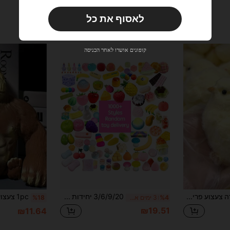
הזמנות ₪133.19+
מוגבל בזמן
לאסוף את כל
משתמש חדש
10
קופון מוצר
%הנחה
מוגבל ל-₪85.62
קופונים אושרו לאחר הכניסה
הזמנות ₪285.4+
מוגבל בזמן
משתמש חדש
15
קופון מוצר
%הנחה
מוגבל ל-₪85.62
הזמנות ₪380.53+
מוגבל בזמן
1 יחידה צעצוע פריקת מתחים עשוי סיליקון רך בעבודת יד בצורת אפרוח: צעצוע פריקה רך מאוד מתאים למסיבות ולעיטור הבית (הצבע עשוי להשתנות מעט, בהתאם למוצר בפועל)
3/6/9/20 יחידות 1000+ סגנונות נשלחים באופן אקראי צעצועי לחיצה מתאימים להפגת מתחים, בני נוער וילדים, דחיסה, רך ופרוותי, גאדג'ט להפגת מתחים, Melojoy, לחיצה, רך, מתנות קטנות, מתנות יום הולדת, מתנות חגים, מתנות מושלמות, מתנות
%4
3 ימים אחרונים
%18
₪19.51
₪11.64