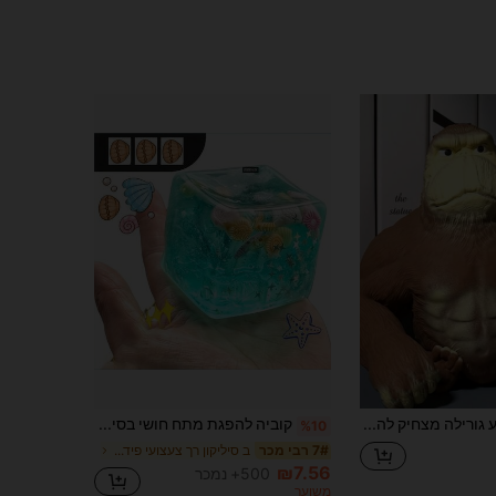
1pc צעצוע גורילה מצחיק להפיגת מתחים, צעצוע שולחן יצירתי לבני נוער ולמשרד (סגנון וצבע אקראיים)
קוביה להפגת מתח חושי בסיגנון מסיבת אוקיינוס, דוגמאות של צדף קריקטורי, חלזון, דגים וגלידה, צעצוע נייד להפגת חרדה, מתאים למשרד, לשימוש יומיומי בחוץ, קישוט שולחני אופנתי, מתנה מושלמת לחגים ומסיבות
%10
ב סיליקון רך צעצועי פידג'ט לילדים
7# רבי מכר
₪7.56
500+ נמכר
משוער