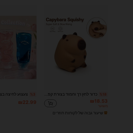
כדור לחץ רך וחמוד בצורת קפיברה, צעצוע לחיצה להפגת מתחים, כדור להפגת מתחים מהנה מאוד בצורת חיה, מתאים לילדים ובני נוער, כדור בצק חושי, מתנה למסיבה, פרס לכיתה | כדור לחיצה בצורת קפיברה יושבת, צעצוע פידג'ט
%3
%18
₪18.53
₪22.99
משוער
שיעור גבוה של לקוחות חוזרים