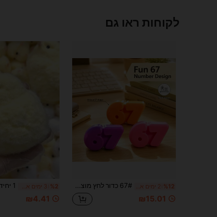
לקוחות ראו גם
67# כדור לחץ מוצק, רך למגע, צעצוע פידג'ט שולחני להפגת חרדה, צעצוע חושי ASMR יצירתי ומהנה לפריקת מתחים, קישוט לשולחן המשרד, פרס לכיתה
%12
2 ימים אחרונים
%2
3 ימים אחרונים
₪4.41
₪15.01