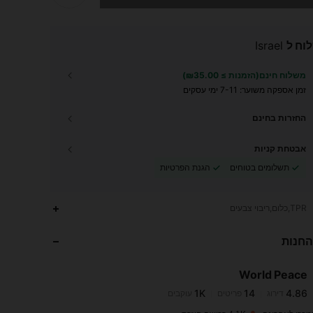
וח ל
Israel
משלוח חינם(הזמנות ≥ ₪35.00)
זמן אספקה ​​משוער:
7-11 ימי עסקים
החזרות בחינם
אבטחת קניות
תשלומים בטוחים
הגנת הפרטיות
1K
14
4.86
TPR,כלום,ריבוי צבעים
החנות
1K
14
4.86
World Peace
1K
14
4.86
דירוג
פריטים
עוקבים
e***v
שילם
לפני יום אחד