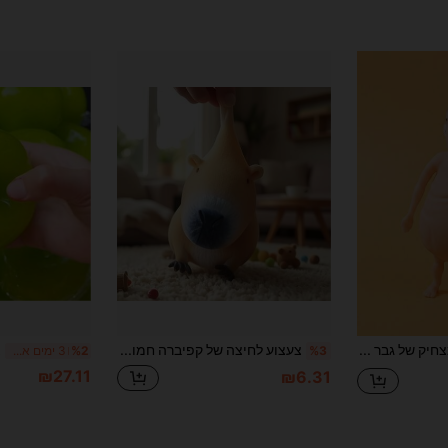
צעצוע לחיצה מצחיק של גבר קרח, צעצוע להפגת לחץ בצורת בן אדם, צעצוע רך וגמיש מקצה האצבע מ-TPR, צעצוע מתיחה הומוריסטי, גאדג'ט להפגת חרדה לידיים, קישוט שולחן משעשע, מתנה מצחיקה מושלמת למסיבות ויום הולדת, מתאים לילדים ובני נוער
צעצוע לחיצה של קפיברה חמודה,צעצועים מהנים ומשחררי מתח,צעצועי חיות וחיות מחמד חמודים,מתאים למשחקים חינוכיים,לבני נוער ומבוגרים להפגת מתח והפחתת לחץ,מושלם לחזרה לבית הספר,קישוטים לחדר,ומסיבת לילואלואין
%3
%2
3 ימים אחרונים
₪27.11
₪6.31