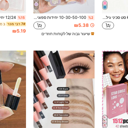
11
KAI 3/5/6PCS סט סכיני גילוח לגבות מפלדת אל-חלד, מכשיר לסידור גבות ומסיר שיער פנים לנשים, להבים חדים ומדויקים עם/בלי מגן בטיחות, כלי איפור נייד לגבות, פנים ושיער פאץ', חפצי נסיעות, אביזרי טיפוח, רעיון למתנה
10-30-50-100 יחידות ספוגיות איפור, עם כרית אוויר, ספוגית מעורבבת ללא לטקס למייקאפ, מתאים לכל סוגי העור
%15
%2
ב חָ
7# רבי מכר
₪5.38
₪5.19
שיעור גבוה של לקוחות חוזרים