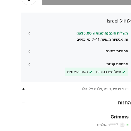
וח ל
Israel
משלוח חינם(הזמנות ≥ ₪35.00)
זמן אספקה ​​משוער:
7-11 ימי עסקים
החזרות בחינם
אבטחת קניות
תשלומים בטוחים
הגנת הפרטיות
ריבוי צבעים,טוויזר,פלדת אל-חלד
484
23
4.93
החנות
484
23
4.93
Grimms
h***7
גולשת
484
23
4.93