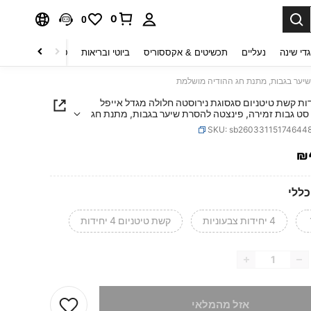
0
0
די שינה
נעליים
תכשיטים & אקססוריס
ביוטי ובריאות
טקסטיל לבית
ט
יחידות קשת טיטניום סגסוגת נירוסטה חלולה מגדל אייפל
סט גבות זמירה, פינצטה להסרת שיער בגבות, מתנת חג
 מושלמת
SKU: sb26033115174644
₪
PRICE AND AVAILABIL
ללי
4 יחידות צבעוניות
קשת טיטניום 4 יחידות
 מוצר זה אזל
אזל מהמלאי