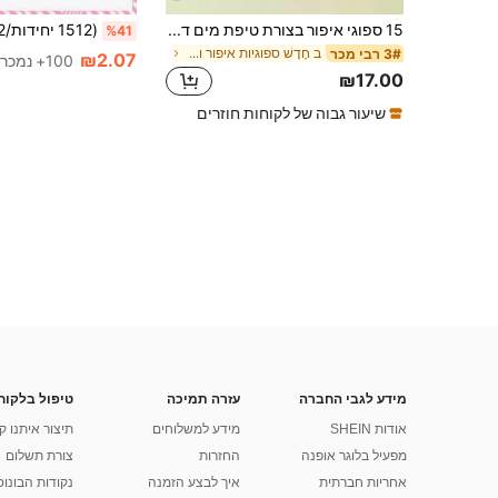
15 ספוגי איפור בצורת טיפת מים דלעתית משופעת, נשלח באקראי, צבע נשלח באקראי, מתאים לכל סוגי העור, כלי איפור
%41
ב חָדָשׁ ספוגיות איפור ופאפונים
3# רבי מכר
₪2.07
100+ נמכר
₪17.00
שיעור גבוה של לקוחות חוזרים
מידע לגבי החברה
עזרה תמיכה
טיפול בלקוח
אודות SHEIN
מידע למשלוחים
תיצור איתנו ק
מפעיל בלוגר אופנה
החזרות
צורת תשלום
אחריות חברתית
איך לבצע הזמנה
נקודות הבונוס של