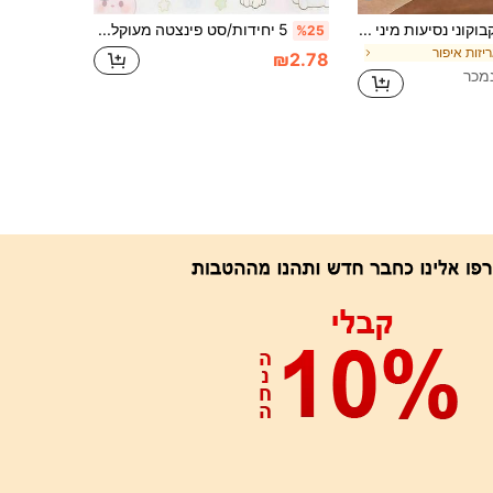
1/3/5 יחידות בקבוקוני נסיעות מיני למייקאפ נוזלי, קונסילר ושפתיים, 4 מ"ל/0.1 אונקיות - מיכלי קוסמטיקה ניידים עם פקקים נפתחים, ללא בישום, אידיאליים לדוגמיות איפור ומוצרי טיפוח, אביזרי נסיעות לחופשה, פריטי חובה לנסיעות קיץ, איפור, זול, עיצוב חדר, איפור, נסיעות, חדר שינה, אביזרי איפור, זול, מזכרות גרביים, איפור, כלי איפור, דברים זולים, מתנות, מתנות לנשים, מתנות לחג המולד, מתנות, נסיעות, דברים זולים, פריטי חובה לנסיעות
5 יחידות/סט פינצטה מעוקלת מצוירת, מסלסל ריסים אנטי-סטטי חדש בדיוק גבוה, פינצטה להארכת ריסים מצוירת, כלי הארכת ריסים, פינצטה למתחילים, מהדק עזר להארכת ריסים בדיוק גבוה, פינצטה עם קליפס נוצה מנירוסטה לאמני ריסים, מתאים לסקראפבוקינג ולפרויקטים, איפור, עבודות יד, טיפוח גבות - משובץ אסתטי, נירוסטה, ציוד לציפורניים, ריסים, נסיעות, ציוד לציפורניים, ורוד, מתנות, מתנות לנשים
%25
יזות איפור
₪2.78
אפליקציה