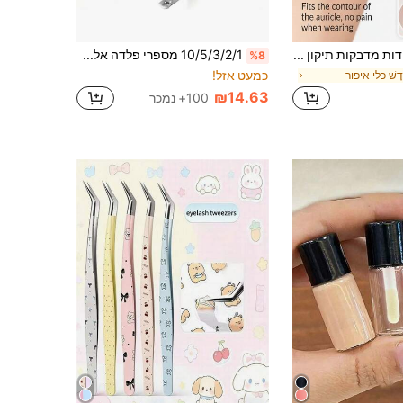
12/24 יחידות מדבקות תיקון אוזניים בלתי נראות עם דבק עצמי, עיצוב אוזניים, מדבקות אוזני אלף, מתקני אוזניים בלתי נראים, מתאים לקוספליי והתאמת תלבושות, הרמה נוחה של האוזן, לשימוש באיפור וטיפוח, מתנה חינם, פריט חיוני לנסיעות, מחיר משתלם
10/5/3/2/1 מספרי פלדה אלחומה מדויקים לקיצוץ גבות וריסים, מספרי סגנון לחיצה, מספרי מלאכה עם קצה מיקרו לרקמה וסריגה, איפור, זול, עיצוב חדר, שולחן איפור, נסיעות, חדר שינה, אביזרי איפור, זול, מתנת חג המולד, קוסמטיקה, כלי איפור, עסקה, מתנה, מתנה לנשים, מתנת חג המולד
%8
כמעט אזל!
דָשׁ כלי איפור
₪14.63
100+ נמכר