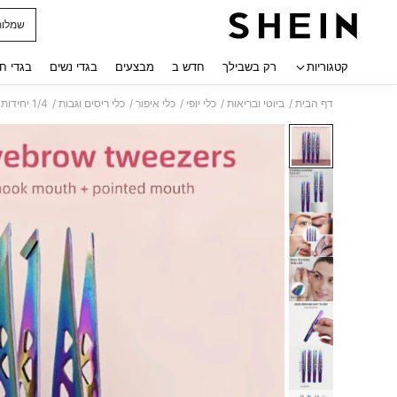
שמלות
 navigate search
קטגוריות
רק בשבילך
חדש ב
מבצעים
בגדי נשים
בגדי ח
/
/
/
/
/
דף הבית
ביוטי ובריאות
כלי יופי
כלי איפור
כלי ריסים וגבות
1/4 יחידות קשת טיטניום סגסוגת נירוסטה חלולה מגדל אייפל פינצטה סט גבות זמירה, פינצטה להסרת שיער בגבות, מתנת חג ההודיה מושלמת