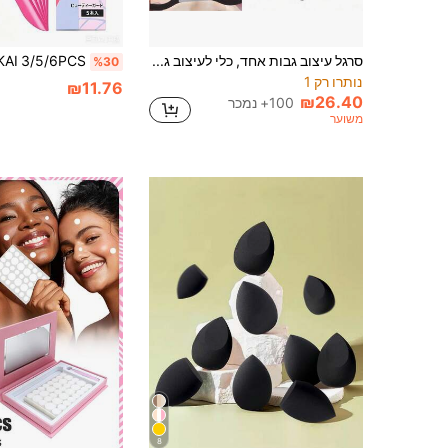
סרגל עיצוב גבות אחד, כלי לעיצוב גבות, סרגל סימטרי למיקום גבות [מתאים לשימוש אישי, מכון יופי, מתנות]
%30
נותרו רק 1
₪11.76
₪26.40
100+ נמכר
משוער
8