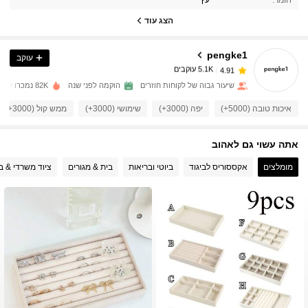
הצג עוד
5.1K עוקבים
4.91
pengke1
עוקב
5.1K עוקבים
4.91
שיעור גבוה של לקוחות חוזרים
הוקמה לפני שנה
82K נמכרו לאחרונה
איכות טובה (5000+)
יפה (3000+)
שימושי (3000+)
ממש קול (3000+)
5.1K עוקבים
4.91
אתה עשוי גם לאהוב
5.1K עוקבים
4.91
מומלצים
אקססוריס לביגוד
ביוטי ובריאות
בית & מגורים
ציוד משרדי & ב
5.1K עוקבים
4.91
5.1K עוקבים
4.91
5.1K עוקבים
4.91