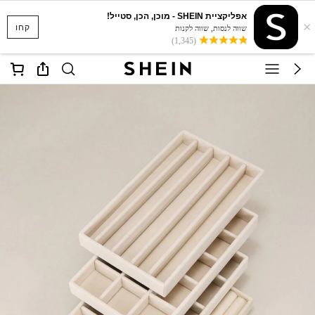
אפליקציית SHEIN - מוכן, הכן, סטייל!
×
קחו
שווה לנסות, שווה לקנות
(1,345)