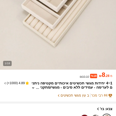
1/18
8
₪
.28
מ
%18
₪10.10
1~4 יחידות מגשי תכשיטים איכותיים מקטיפה ניתני
)
1000+
(
4.89
ם לערימה - עמידים ללא סיבים - מגשי/מתקני
תכשיטים מעוצבים ניתנים לערימה, קופסאות
4
#
רבי מכר
ב עֵץ מגשי תכשיטים
אחסון להכנסה למגירה, לתצוגת עגילים, טבעות,
שרשראות ועוד - אחסון מסוגנן לתכשיטים שלך (ב
ז')
צבע: בז'