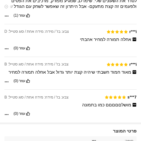
לסדר
את
השעונים
שלי.
שימו
לב
שמגיע
מפורק,
מרכיבים
את
הפסים
ולפעמים
זה
קצת
מתעקם-
אבל
היתרון
זה
שאפשר
לשחק
עם
הגודל
של
המרווחים.
ממליצה
(:
עוזר
(1)
צבע: בז' / מידה: מידה אחת / סוג סטייל: D
r***i
אחלה
תמורה
למחיר
אהבתי
עוזר
(0)
צבע: בז' / מידה: מידה אחת / סוג סטייל: B
r***i
מאוד
חמוד
חשבתי
שיהיה
קצת
יותר
גדול
אבל
אחלה
תמורה
למחיר
עוזר
(0)
צבע: בז' / מידה: מידה אחת / סוג סטייל: B
s***7
מושלםםםםם
כמו
בתמונה
עוזר
(0)
פרטי המוצר
5.1K עוקבים
4.91
חומר:
עץ