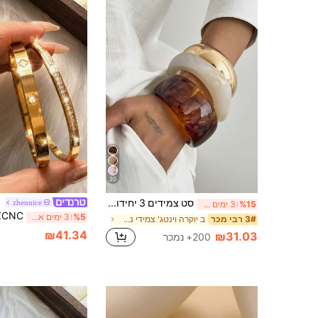
20
סט צמידים 3 יחידות עם שרף אסימטרי מוגזם, חצי שקוף לנשים, רב-תכליתי
zhennice
%15
3 ימים אחרונים
%5
3 ימים אחרונים
ב יוקרה וינטג' צמידי נשים
3# רבי מכר
₪41.34
₪31.03
200+ נמכר