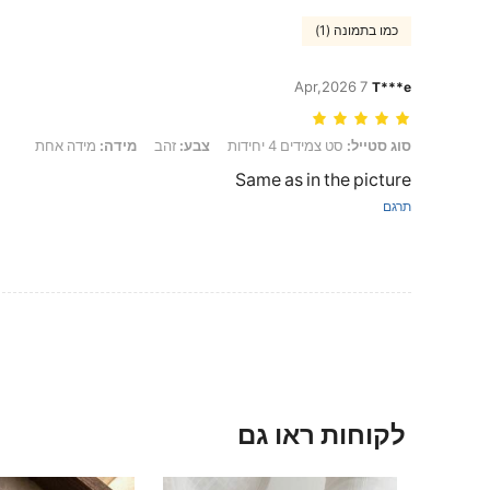
כמו בתמונה (1)
7 Apr,2026
T***e
סוג סטייל: סט צמידים 4 יחידות, צבע: זהב, מידה: מידה אחת
סוג סטייל:
סט צמידים 4 יחידות
צבע:
זהב
מידה:
מידה אחת
Same as in the picture
תרגם
לקוחות ראו גם