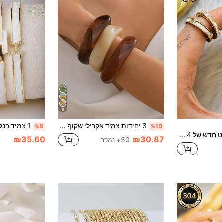
8
3 יחידות צמיד אקרילי שקוף אסימטרי מוגזם לנשים
%8
%10
ZCNC 2026 סט חדש של 4 פריטים/סט תכשיטי פלדה אלחוש עם עיטורי ריינסטון לבן, צמיד וטבעת, טבעת מסתובבת להפגת מתח, סט תכשיטי נשים איכותי, עמיד למים ולדהייה, מתאים ללבישה יומית של נשים ולמתנות חג, מתנה יוקרתית לחג המולד
₪35.60
₪30.87
50+ נמכר