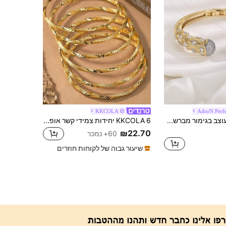
KKCOLA
AdorN Perf
1 צמיד פתוח מעוצב בגימור מברשת, מצופה נחושת וזהב 18K עם פניני זירקוניה רבבות, מתאים ללבישה יומית לנשים
KKCOLA 6 יחידות צמידי קשר אופנתיים בצורת טוויסט, סגנון בוהו, מתנה למסיבה/פסטיבל, אביזרי תכשיטים, לבוש יומיומי
₪22.70
60+ נמכר
שיעור גבוה של לקוחות חוזרים