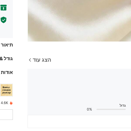
תיאור
גודל &
הצג עוד
אודות 
4.6K נמכרו לאחרונה
גדול
0%