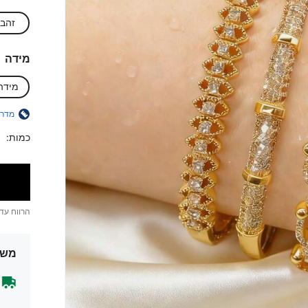
זהב
מידה
מידה
מדרי
כמות:
הרווח עד
משל