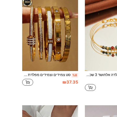
1 צמיד פלדה אלחושד 3 שכבות עם חרוצים בסגנון בوهמי לנשים, מתנה משפחתית לחג, מתאים ללבישה בחופשה
סט צמידים וצמידים מפלדת אל-חלד בהתאמה אישית בצבעים שונים, עיצוב ייחודי, אופנתי, רב-אלמנטי, מתנה אידיאלית מהודרת, תכשיטים שאינם דהויים
%8
₪37.35