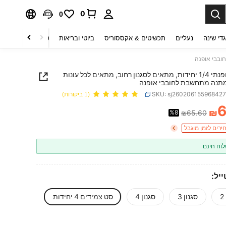
0
0
די שינה
נעליים
תכשיטים & אקססוריס
ביוטי ובריאות
טקסטיל לבית
ט
צמיד אופנתי 1/4 יחידות, מתאים לסגנון רחוב, מתאים לכל עונות
תנה מתחשבת לחובבי אופנה
SKU: sj26020615596842
(1 ביקורות)
₪
%8
₪65.60
PRICE AND AVAILABIL
ירים לזמן מוגבל
וח חינם
יל:
סגנון 3
סגנון 4
סט צמידים 4 יחידות