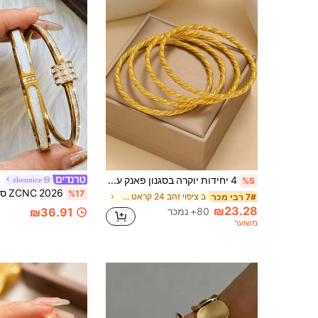
4 יחידות יוקרה בסגנון פאנק עיצוב חדש צמיד בציפוי זהב 24 קראט מתאים לפסטיבל ומסיבות ללבוש יומיומי
zhennice
%5
%17
ב ציפוי זהב 24 קראט צמידי נשים
7# רבי מכר
₪23.28
80+ נמכר
₪36.91
משוער