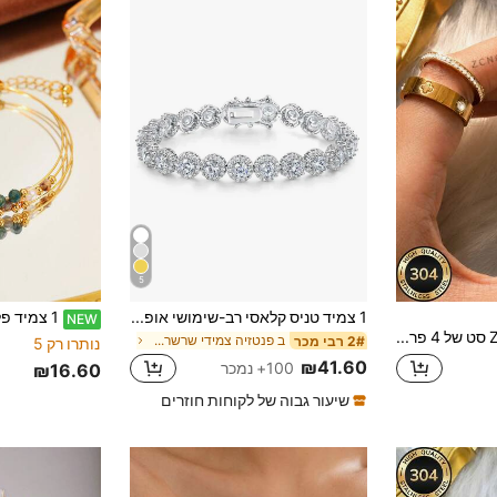
5
1 צמיד טניס קלאסי רב-שימושי אופנתי, משובץ באבני קוביק זירקוניה מנצנצות, מידה 6-9 אינץ' לבחירה, מתנה מושלמת
NEW
ZCNC סט של 4 פריטים/סט צמיד וטבעת אופנתיים מפלדת אל חלד עם עיטורי ריינסטון בצורת עלה תלתן, עמיד למים ועמיד לדהייה, מתאים ללבישה יומית של נשים ולמתנות לחגים
ב פנטזיה צמידי שרשרת לנשים
2# רבי מכר
נותרו רק 5
₪41.60
100+ נמכר
₪16.60
שיעור גבוה של לקוחות חוזרים