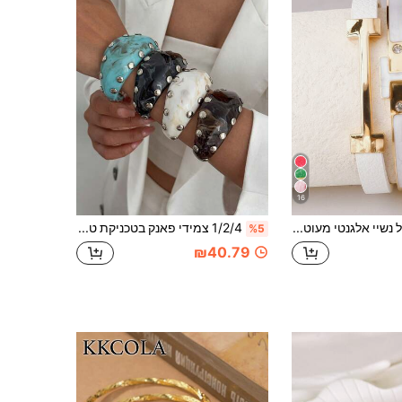
16
1 צמיד בנגל נשיי אלגנטי מעוטר באותי זהב מותאם אישית מ-PU, מתנה אופנתית ומעודנת לחברה
1/2/4 צמידי פאנק בטכניקת טאי-דאי עם מסמרים פתוחים משרף, צמיד מסוג בנגל אופנתי עם ניטים ללבישה יומית, חופשה ונסיעות
%5
₪40.79