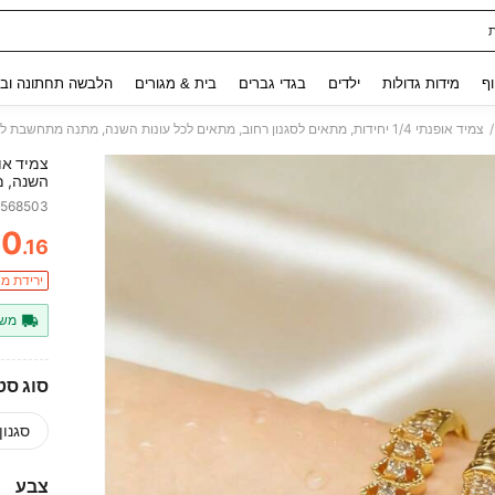
Use up and down arrow keys to חיפוש אחרון and לחפש ולמצוא. Press Enter to select.
וף
מידות גדולות
ילדים
בגדי גברים
בית & מגורים
הלבשה תחתונה ובג
/
צמיד אופנתי 1/4 יחידות, מתאים לסגנון רחוב, מתאים לכל עונות השנה, מתנה מתחשבת לחובבי אופנה
השנה, מ
7568503
60
.16
ITY
ירידת מח
משל
סוג סטי
סגנון 2
צבע