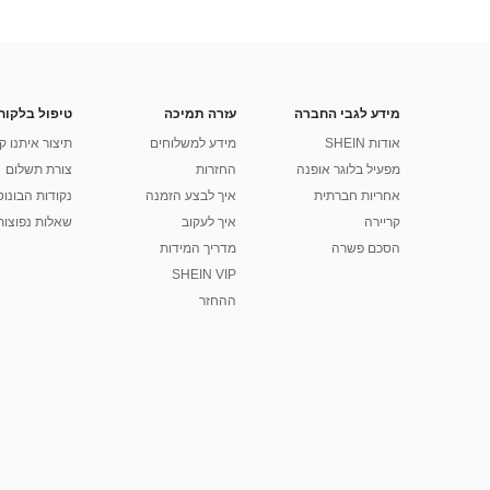
מידע לגבי החברה
עזרה תמיכה
טיפול בלקוח
אודות SHEIN
מידע למשלוחים
תיצור איתנו ק
מפעיל בלוגר אופנה
החזרות
צורת תשלום
אחריות חברתית
איך לבצע הזמנה
נקודות הבונוס של
קריירה
איך לעקוב
שאלות נפוצות
הסכם פשרה
מדריך המידות
SHEIN VIP
ההחזר