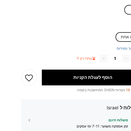
 אחת
ך המידות
נותרו רק 1!
הוסף לעגלת הקניות
19
נקודות SHEIN המחושבות בקופה.
וח ל
Israel
משלוח חינם
זמן אספקה ​​משוער:
7-11 ימי עסקים