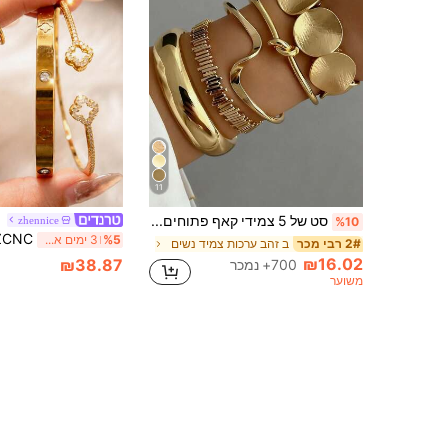
11
סט של 5 צמידי קאף פתוחים עטופים רב-שכבתיים בעיצוב גיאומטרי מוגזם בסגנון וינטג', מתאים לנשים ללבישה יומית ומסיבות, מתנה, בוהו שיק
zhennice
%10
%5
3 ימים אחרונים
ב זהב ערכות צמיד נשים
2# רבי מכר
₪16.02
₪38.87
700+ נמכר
משוער