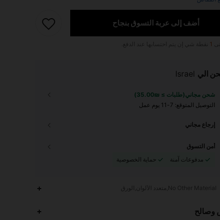
أضف إلى عربة التسوق بنجاح
تى
1
نقطة شي إن يتم احتسابها عند الدفع.
ن الي
Israel
شحن مجاني(طلبات ≥ ₪35.00)
التوصيل المتوقع:
7-11 يوم عمل
إرجاع مجاني
أمن التسوق
مدفوعات آمنة
حماية الخصوصية
No Other Material,متعدد الألوان,الورق
 وصالح
1.7K
132
4.92