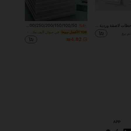
1/4 وسادات ملاحظات لاصقة وردية مع فيونكة، وسادات ملاحظات لاصقة لطيفة بحجم 3x3 بوصة مع تصميم زهور وقلوب، وسادات ملاحظات لاصقة رائعة للنساء، لوازم مدرسية، هدايا حفلات، ملاحظات لاصقة لطيفة (عشوائية)
300/250/200/150/100/50 قطعة ملاحظات لاصقة شفافة، وسادات مذكرة بسيطة مع لاصق، ملصقات تحديد مقاومة للماء لأخذ الملاحظات والرسائل والتذكير، مناسبة لمستلزمات المدرسة والمكتب والطلاب والمهنيين والاستخدام المنزلي
%4-
10# الأفضل مبيعا
في حيوان أليف ملاحظات لاصقة
₪4.82
APP