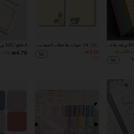
مستخدم جديد
31
قسيمة المنتج
‎%
الحد الأقصى ₪539
طلبات أكثر من ₪745
محدود الوقت
SHEIN 100/200 ورقة ملاحظات لاصقة ملونة 4 ألوان، دفتر ملاحظات لاصق للطلاب قابل للحمل، سهل الاستخدام ل- المكتب والمنزل والمدرسة، حجمين كبير وصغير، مساعد مكتبي للعودة للمدرسة
1/4 عبوات ملاحظات لاصقة مضحكة بتصميم بطة "لا تعبث معي"، وسادات مذكرة ذاتية اللصق لطيفة، هدايا للطلاب والمعلمين والزملاء، قرطاسية ممتعة، رسوم توضيحية مرحة، إكسسوارات مكتبية، لوازم مكتبية متينة وغريبة (عشوائية) لوازم مدرسية
%2-
₪5.10
في متعدد الألوان ملاحظات لاصقة
₪4.70
70+. تم بيع
مقدر