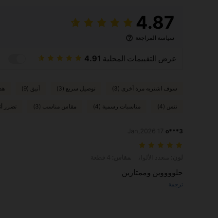
4.87
سياسة المراجعة
عرض التقييمات المحلية
4.91
سوف اشتريه مرة أخرى (3)
توصيل سريع (3)
أنيق (9)
هدي
تنس (4)
مناسبات رسمية (4)
مقاس مناسب (3)
تضرر أثن
17 Jan,2026
o***3
لون: متعدد الألوان, مقاس: 4 قطعة
لون:
متعدد الألوان
مقاس:
4 قطعة
حلووووين وممتازين
ترجمة