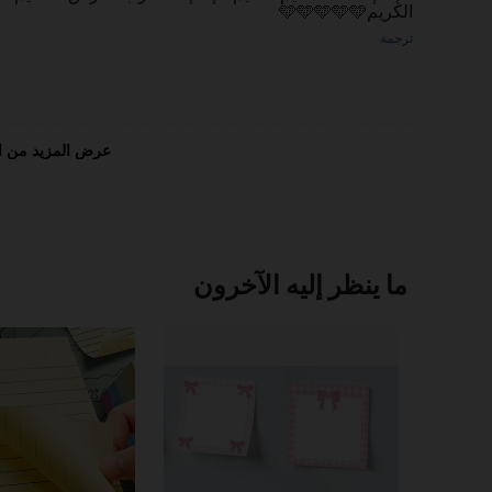
الكريم🩵🩵🩵🩵🩵
ترجمة
عرض المزيد من ا
ما ينظر إليه الآخرون