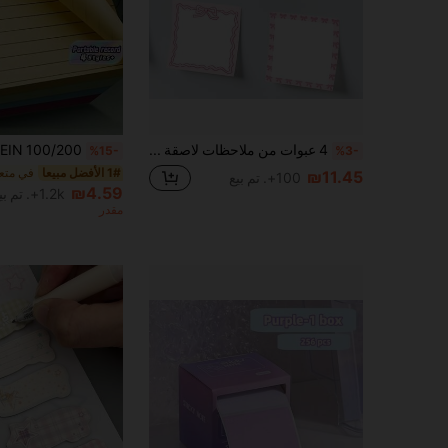
4 عبوات من ملاحظات لاصقة وردية اللون - 3x3 بوصة، وسادات مذكرة لطيفة مع أنماط زهرية وقلبية، مناسبة للنساء والطلاب والحفلات، ملاحظات لاصقة جميلة، لوازم مدرسية
%15-
%3-
1# الأفضل مبيعا
₪11.45
100+. تم بيع
₪4.59
1.2k+. تم بيع
مقدر