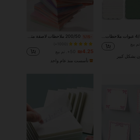
4/8/16/24 عبوات ملاحظات لاصقة ذات خطوط متموجة بألوان ريترو لطيفة 3"X3" كتل كبيرة، وسادات مذكرة ذاتية اللصق، قرطاسية أساسية للمدرسة والمكتب والمنزل ومستلزمات المدرسة
200/50 ملاحظات لاصقة متدرجة، تصميم سحاب بسيط، لاصقة، مناسبة للرسائل والملاحظات والمذكرات، لطيفة وعالية الجودة بأسلوب طلابي، أسلوب كاجوال للعودة إلى المدرسة ولوازم المدرسة
%15-
(1000+)
₪4.25
50+. تم بيع
ن بشكل كبير
تأسست منذ عام واحد