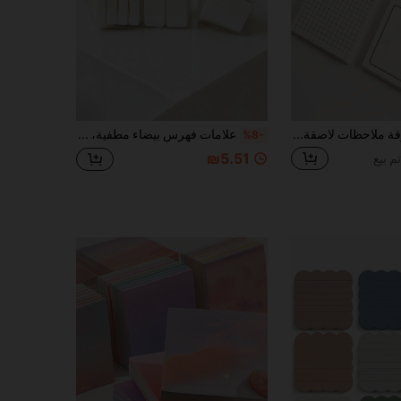
4 قطع / 320 ورقة ملاحظات لاصقة كتاب الرسائل المخطط للدفتر والكتاب المدرسي والتقويم لوازم المدرسة والمنزل والمكتب بدون صندوق هدايا لوازم المدرسة، العودة إلى المدرسة
علامات فهرس بيضاء مطفية، علامات فهرس بطاقات، ملصقات ملاحظات PET مقاومة للماء قابلة للكتابة اليدوية، ملاحظات لاصقة صغيرة قابلة للإزالة لتعبئة البطاقات، ملصقات رسائل ذاتية اللصق
%8-
₪5.51