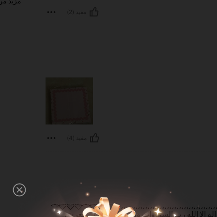
مزيد من 
مفيد (2)
مفيد (4)
كيوت مره مره حجمها وتفاصليها والجودة والسعرحلًوة ،،،،،،،،،،،،،،،،،،،،،،،،،،،،،،،،،،،،،،،،،،،،،،،،،،🩵🩵🩵🩵🩵🩵🩵🩵
م لا إله إلا الله رب السماوات ورب الأرض ورب العرش