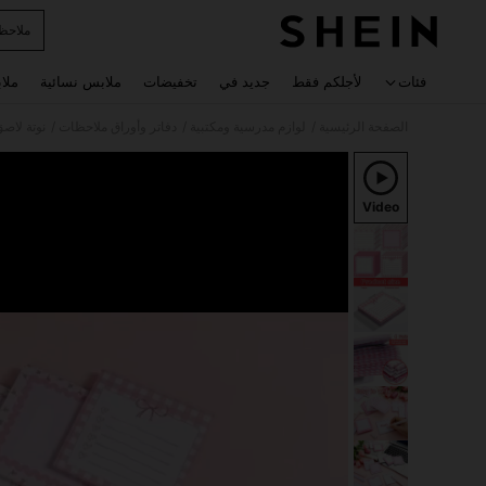
ملاحظ
 navigate search
فئات
لأجلكم فقط
جديد في
تخفيضات
ملابس نسائية
ملا
/
/
/
الصفحة الرئيسية
لوازم مدرسية ومكتبية
دفاتر وأوراق ملاحظات
نوتة لاص
Video