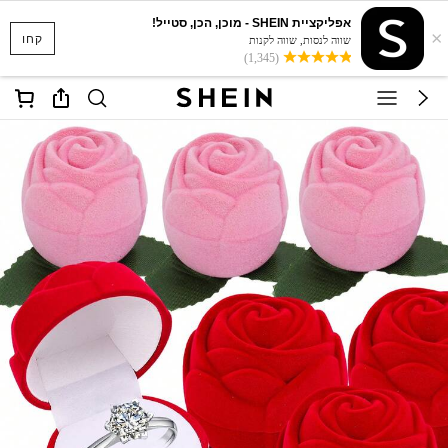
אפליקציית SHEIN - מוכן, הכן, סטייל!
×
קחו
שווה לנסות, שווה לקנות
(1,345)