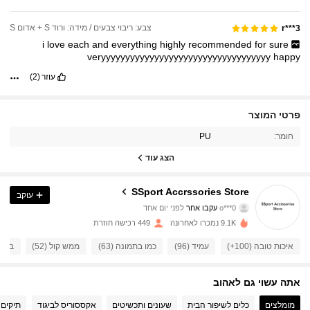
צבע: ריבוי צבעים / מידה: ורוד S + אדום S
r***3
i
love
each
and
everything
highly
recommended
for
sure
veryyyyyyyyyyyyyyyyyyyyyyyyyyyyyyyyyyy
happy
עוזר
(2)
פרטי המוצר
156 עוקבים
4.72
חומר:
PU
156 עוקבים
4.72
הצג עוד
156 עוקבים
4.72
SSport Accrssories Store
עוקב
o***0
עקבו אחר
לפני יום אחד
156 עוקבים
4.72
9.1K נמכרו לאחרונה
449 רכישה חוזרת
איכות טובה (100+)
עמיד (96)
כמו בתמונה (63)
ממש קול (52)
במחי
156 עוקבים
4.72
156 עוקבים
4.72
אתה עשוי גם לאהוב
מומלצים
כלים לשיפור הבית
שעונים ותכשיטים
אקססוריס לביגוד
תיקים ו