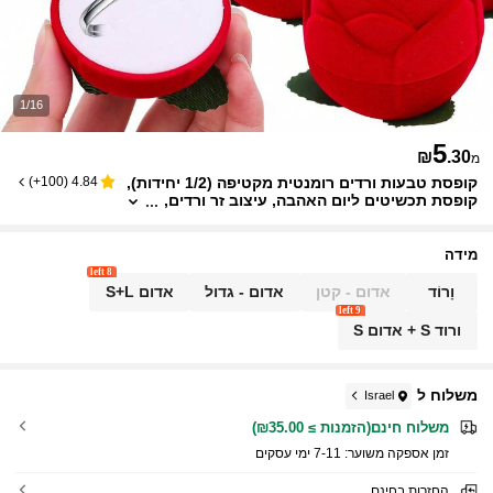
1/16
5
₪
.30
מ
קופסת טבעות ורדים רומנטית מקטיפה (1/2 יחידות),
)
100+
(
4.84
קופסת תכשיטים ליום האהבה, עיצוב זר ורדים,
מחזיק טבעות אירוסין וקופסת אחסון עגילים א
לגנטית להצעת נישואין, אריזת מתנה לחתונה ועיצוב
חגיגות מיוחד, מתנות מושלמות לגברים, מארגן אח
מידה
סון תכשיטים, אביזרי סיום לימודים, מארגן אביזרי ש
8 left
יער, קופסת תכשיטים לחתונה
וָרוֹד
אדום - קטן
אדום - גדול
אדום S+L
9 left
ורוד S + אדום S
משלוח ל
Israel
משלוח חינם(הזמנות ≥ ₪35.00)
זמן אספקה ​​משוער:
7-11 ימי עסקים
החזרות בחינם