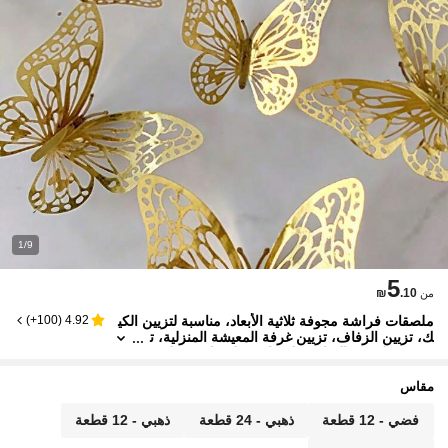
1/9
5
₪
.10
من
ملصقات فراشة مجوفة ثلاثية الأبعاد، مناسبة لتزيين الكي
)
100+
(
4.92
ك، تزيين الزفاف، تزيين غرفة المعيشة المنزلية، ت
زيين حفلة عيد الميلاد، ملصقات، ملصقات فينيل، ي
مكن استخدامها لتزيين غرفة النوم، تزيين الربيع، إضافة
الحيوية إلى منزلك
مقاس
فضي - 12 قطعة
ذهبي - 24 قطعة
ذهبي - 12 قطعة