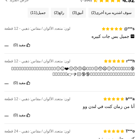
4.92
(100+)
عرض المزيد
سوف اشتريه مرة أخرى
(2)
أنيق
(3)
رائع
(2)
جميل
(11)
لون: متعدد الألوان / مقاس: ذهبي - 12 قطعة
s***@
جميل
بس
جات
كبيره
مفيد
(0)
لون: متعدد الألوان / مقاس: ذهبي - 12 قطعة
r***h
🔞💁🏻‍♀️💁🏻‍♀️😔😔😧🥺🤢🤦🏻‍♀️😅😒😒🤢❤️😊😔💁🏻‍♀️🤦🏻‍♀️🤦🏻‍♀️🤦🏻‍♀️🤦🏻‍♀️🤦🏻‍♀️
🤦🏻‍♀️🤦🏻‍♀️🤦🏻‍♀️🤦🏻‍♀️💁🏻‍♀️💁🏻‍♀️🔞🔞👎🏻👉💁🏻‍♀️💁🏻‍♀️
مفيد
(0)
لون: متعدد الألوان / مقاس: ذهبي - 12 قطعة
b***a
أنا
من
زمان
كنت
في
لندن
وو
مفيد
(0)
لون: متعدد الألوان / مقاس: ذهبي - 24 قطعة
T***o
كتييير
حلويين
ومرتبة