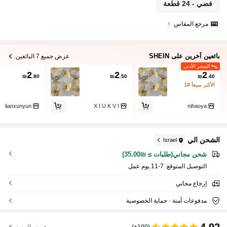
فضي - 24 قطعة
مرجع المقاس
بائعين آخرين على SHEIN
عرض جميع 7 البائعين.
السعر الأدنى
2
2
2
₪
.80
₪
.50
₪
.40
الأكثر مبيعاً #1
lianxunyun
X I U K V I
nihaoya
الشحن الي
Israel
شحن مجاني(طلبات ≥ ₪35.00)
التوصيل المتوقع:
7-11 يوم عمل
إرجاع مجاني
مدفوعات آمنة · حماية الخصوصية