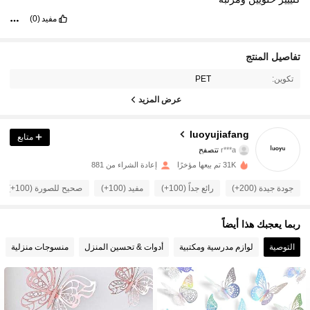
مفيد
(0)
تفاصيل المنتج
181 متابعون
4.78
تكوين:
PET
181 متابعون
4.78
عرض المزيد
181 متابعون
4.78
luoyujiafang
متابع
r***a
تتصفح
181 متابعون
4.78
31K تم بيعها مؤخرًا
إعادة الشراء من 881
جودة جيدة (200+)
رائع جداً (100+)
مفيد (100+)
صحيح للصورة (100+)
181 متابعون
4.78
ربما يعجبك هذا أيضاً
181 متابعون
4.78
التوصية
لوازم مدرسية ومكتبية
أدوات & تحسين المنزل
منسوجات منزلية
181 متابعون
4.78
181 متابعون
4.78