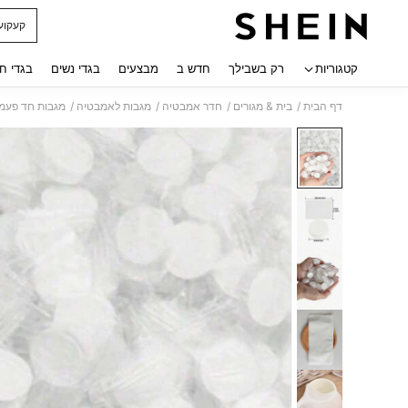
קעקוע
 navigate search
קטגוריות
רק בשבילך
חדש ב
מבצעים
בגדי נשים
בגדי ח
/
/
/
/
דף הבית
בית & מגורים
חדר אמבטיה
מגבות לאמבטיה
מגבות חד פעמי