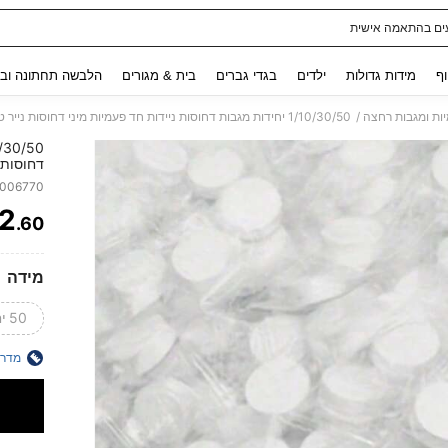
ים בהתאמה אישית
Use up and down arrow keys to חיפוש אחרון and לחפש ולמצוא. Press Enter to select.
וף
מידות גדולות
ילדים
בגדי גברים
בית & מגורים
הלבשה תחתונה ובג
/
ות ומגבות רחצה
דחוסות 
טישו לנס
0006770
מארגן נ
2
.60
ITY
מידה
50 יחידות
מדרי