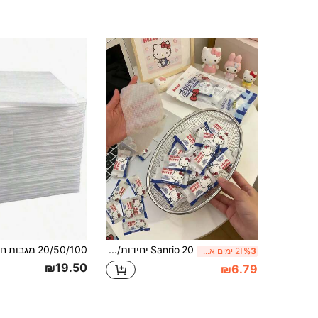
(500+)
Sanrio 20 יחידות/מאג'ים מגבות פנים דחוסות חד-פעמיות, מגבונים רטובים ניידים לטיולים מבד לא ארוג, בד ניקיון דחוס חד-פעמי של קיטי, נשלח בסגנון אקראי, מגבונים רטובים לטיולים וארנק, צבע סוכרייה ריבועי, מתאים לטיולים, מלון, קמפינג, חופשה, טיפוח עור, סלון, חדר שינה, עיטור חדר רחצה, ציוד טיולים, חתונה, מסיבה, יום הולדת ואירועים אחרים, ניתן לתת כמתנה להורים וחברים, ניתן להשתמש גם לעיטור חדר רחצה.
%3
2 ימים אחרונים
₪19.50
₪6.79