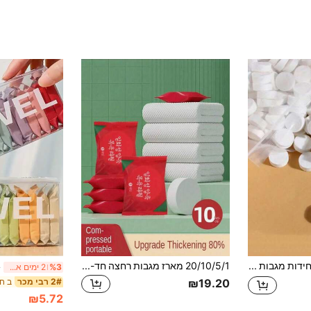
100 יחידות מגבות דחוסות, מגבות פנים חד פעמיות ניידות בקיבולת גדולה, מגבונים דחוסים מעובה ארוזים שקופים, מגבות מסיר איפור רכות, פריטי חובה קלים לטיולים רגליים, קמפינג, טיולים בחוץ, מתנות חמות לחג ולחג המולד
20/10/5/1 מארז מגבות רחצה חד-פעמיות דחוסות, מגבות רחצה חד-פעמיות ניידות לבנות 70cm*140cm מסיב צמחי, מתאימות לטיפול יומיומי לגברים ונשים, נסיעות עסקים, עיצוב חדר רחצה בבית, חופשת קיץ
%3
2 ימים אחרונים
2# רבי מכר
₪19.20
₪5.72