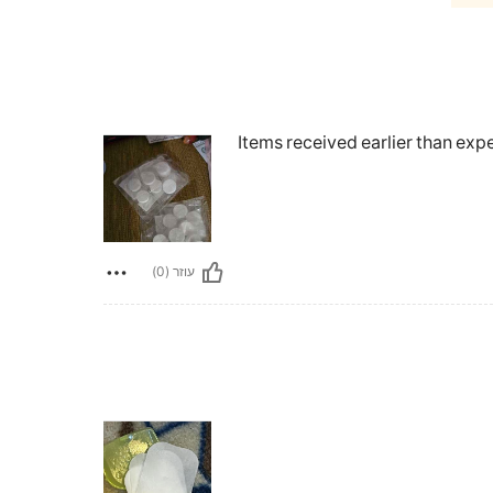
Items received earlier than ex
עוזר (0)