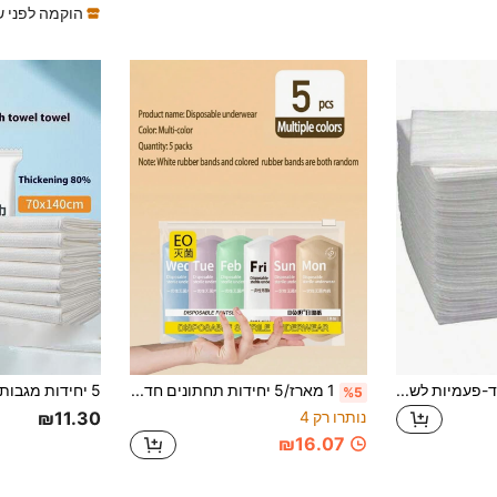
הוקמה לפני ש
20/50/100 מגבות חד-פעמיות לשיער וטיפוח (לבן), 30 ס"מ X 50 ס"מ (חבילה אחת של 50 מגבות). מתאים לפעילויות יומיומיות שונות כגון נסיעות, מגבות יבשות, בתי מלון, טיולים, חדרי רחצה, הסרת איפור, טיפוח, כושר, קמפינג ועוד
1 מארז/5 יחידות תחתונים חד-פעמיים לנשים, אריזה סטרילית, מתאים לנסיעות ולשימוש לאחר לידה, מידה גדולה, חומר סיב פוליאסטר, רך ונשימה, צבע בהיר, אביזרי תחתונים חד-פעמיים, תחתונים היגייניים חסיני דליפה
%5
נותרו רק 4
₪11.30
₪16.07