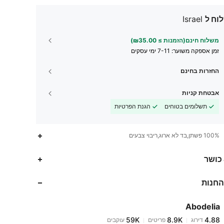
וח ל
Israel
משלוח חינם(הזמנות ≥ ₪35.00)
זמן אספקה ​​משוער:
7-11 ימי עסקים
החזרות בחינם
אבטחת קניות
תשלומים בטוחים
הגנת הפרטיות
100% פשתן,בד לא ארוג,ריבוי צבעים
59K
8.9K
4.88
 כושר
החנות
59K
8.9K
4.88
Abodelia
59K
8.9K
4.88
דירוג
פריטים
עוקבים
a***1
שילם
לפני יום אחד