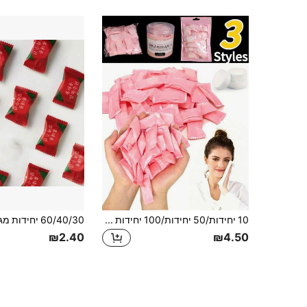
10 יחידות/50 יחידות/100 יחידות מגבות פנים דחוסות חד פעמיות, מוצרי טיפוח לעור, סלון, חדר שינה, עיצוב הבית לחדר אמבטיה, ציוד נסיעות, חתונה, מסיבה, יום הולדת, מתנה לגברים, אבא, אמא, חבר, שנה חדשה, אביזרים, אביזרי מתנה מהנים
₪2.40
₪4.50