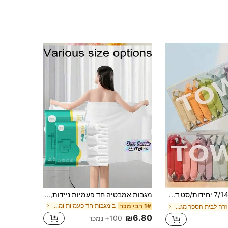
7/14 יחידות/סט דחוס חד פעמי מטליות רחצה ניידות נסיעות פנים ניקוי מגבת מעובה רטוב ויבש שימוש כפול בית אמבטיה עיצוב חזרה לבית הספר עבור יופי סלון בית אמבטיה
מגבות אמבטיה חד פעמיות ניידות, גדולות ועבות יותר, ארוזות בנפרד, רכות, ידידותיות לעור ונוחות לרחצה, סופגות במיוחד, מתאימות לנסיעות עסקים, משפחות, נסיעות, חדרי כושר, משרדים, חופשות וקמפינג עיצוב חדר האמבטיה לבית, חופשת קיץ, פריטי חובה לחוף הים
ב מגבות חד פעמיות ומגבות אמבטיה
1# רבי מכר
ב חזרה לבית הספר מגבות פנים
₪6.80
100+ נמכר