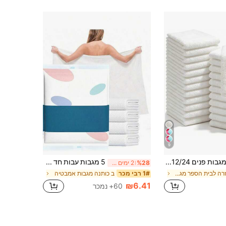
9
מגבות פנים 6/12/24 מארז, רכות מאוד וידידותיות לעור, מגבות פנים לעור רגיש, 10x10/12x28 אינץ' מגבות פנים קטנות וגדולות, מגבות להסרת איפור רב-פעמיות ניתנות לשטיפה, קלות לשטיפה, רב-צבעוניות לניקוי הפנים
5 מגבות עבות חד פעמיות יוקרתיות יח'/חבילה, בד רך לא ארוג 70 גרם/מ"ר, ארוזות בנפרד, 70x140 ס"מ, מתאימות לנסיעות, חדר כושר ושימוש חיצוני
%28
2 ימים אחרונים
ב חזרה לבית הספר מגבות פנים
ב כותנה מגבות אמבטיה
1# רבי מכר
₪6.41
60+ נמכר